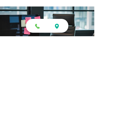
Horario de a
tención
8:00 am – 1:00 pm
Lunes a
Jueves
2:00 pm – 5:30 pm
Viernes
8:00 am – 1:00 pm