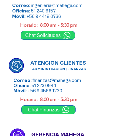
Correo:
ingenieria@mahega.com
Oficina:
51 240 6157
Móvil:
+56 9 4418 0736
Horario:
8:00 am - 5:30 pm
Chat Solicitudes
ATENCION CLIENTES
ADMINISTRACIÓN | FINANZAS
Correo:
finanzas@mahega.com
Oficina:
51 223 0944
Móvil
:
+56 9 4566 1730
Horario:
8:00 am - 5:30 pm
Chat Finanzas
GERENCIA MAHEGA